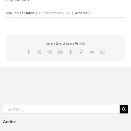
Von
Tobias Darcis
|
12. September 2017
|
Allgemein
Teilen Sie diesen Artikel!
Facebook
X
Reddit
LinkedIn
Tumblr
Pinterest
Vk
E-
Mail
Suche
nach:
Archiv