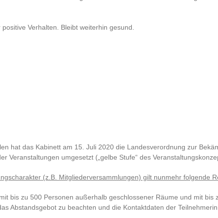
positive Verhalten. Bleibt weiterhin gesund.
ahlen hat das Kabinett am 15. Juli 2020 die Landesverordnung zur Bek
r Veranstaltungen umgesetzt („gelbe Stufe“ des Veranstaltungskonzep
ungscharakter (z.B. Mitgliederversammlungen) gilt nunmehr folgende 
d mit bis zu 500 Personen außerhalb geschlossener Räume und mit bis
n das Abstandsgebot zu beachten und die Kontaktdaten der Teilnehmer