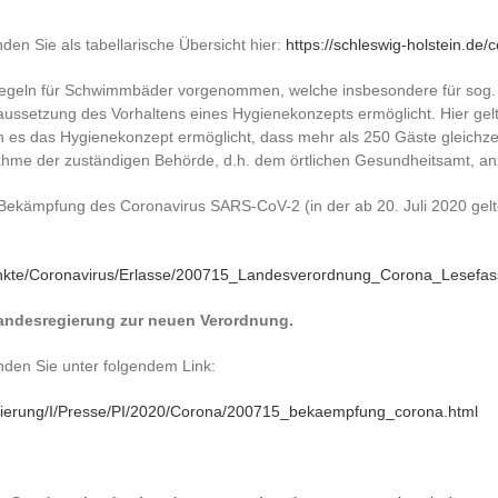
en Sie als tabellarische Übersicht hier:
https://schleswig-holstein.de
geln für Schwimmbäder vorgenommen, welche insbesondere für sog. 
raussetzung des Vorhaltens eines Hygienekonzepts ermöglicht. Hier ge
 es das Hygienekonzept ermöglicht, dass mehr als 250 Gäste gleichze
ahme der zuständigen Behörde, d.h. dem örtlichen Gesundheitsamt, an
Bekämpfung des Coronavirus SARS-CoV-2 (in der ab 20. Juli 2020 gel
punkte/Coronavirus/Erlasse/200715_Landesverordnung_Corona_Lesefas
andesregierung zur neuen Verordnung.
inden Sie unter folgendem Link:
egierung/I/Presse/PI/2020/Corona/200715_bekaempfung_corona.html