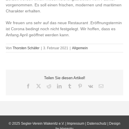
vorgenommen. Es soll einen frischen, modernen und maritimen
Charakter erhalten.
Wir freuen uns sehr auf das neue Restaurant .Eröffnungstermin
ist Corona bedingt noch nicht festgelegt. Wir hoffen, dass es
Anfang April geöffnet werden kann.
Von
Thorsten Schäfer
|
3. Februar 2021
|
Allgemein
Teilen Sie diesen Artikel!
Facebook
X
Reddit
LinkedIn
Tumblr
Pinterest
Vk
E-
Mail
© 2025 Segler-Verein Wakenitz e.V. |
Impressum
|
Datenschutz
| Design
by Hansolu