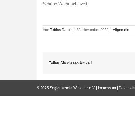
Schöne Weihnachtszeit
Von
Tobias Darcis
|
28. November 2021
|
Allgemein
Teilen Sie diesen Artikel!
© 2025 Segler-Verein Wakenitz e.V. |
Impressum
|
Datensch