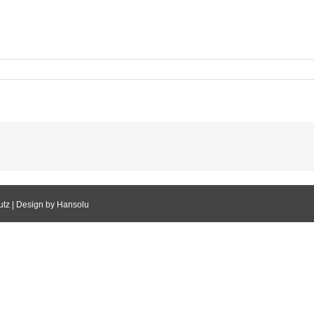
utz
| Design by Hansolu