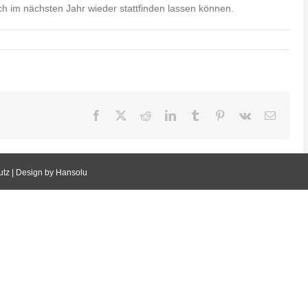
uch im nächsten Jahr wieder stattfinden lassen können.
Facebook
X
Reddit
LinkedIn
Tumblr
Pinterest
Vk
E-
Mail
utz
| Design by Hansolu